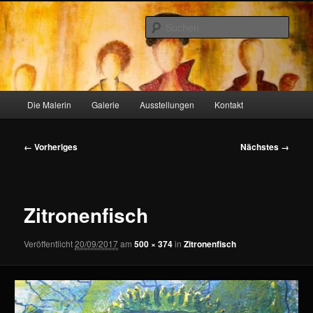
Zum
primären
Such
Inhalt
springen
heidiskunst.de
Hauptmenü
Die Malerin
Galerie
Ausstellungen
Kontakt
Bilder-
← Vorheriges
Nächstes →
Navigation
Zitronenfisch
Veröffentlicht
20/09/2017
am
500 × 374
in
Zitronenfisch