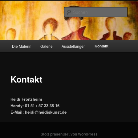
Zum
primären
Such
Inhalt
springen
heidiskunst.de
Hauptmenü
Kontakt
Die Malerin
Galerie
Ausstellungen
Kontakt
Heidi Froitzheim
Handy: 01 51 / 57 33 38 16
E-Mail: heidi@heidiskunst.de
Stolz präsentiert von WordPress