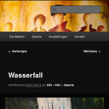
Zum
primären
Such
Inhalt
springen
heidiskunst.de
Hauptmenü
Die Malerin
Galerie
Ausstellungen
Kontakt
Bilder-
← Vorheriges
Nächstes →
Navigation
Wasserfall
Veröffentlicht
04/07/2014
am
550 × 445
in
Galerie